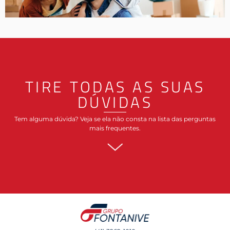
TIRE TODAS AS SUAS
DÚVIDAS
Tem alguma dúvida? Veja se ela não consta na lista das perguntas
mais frequentes.