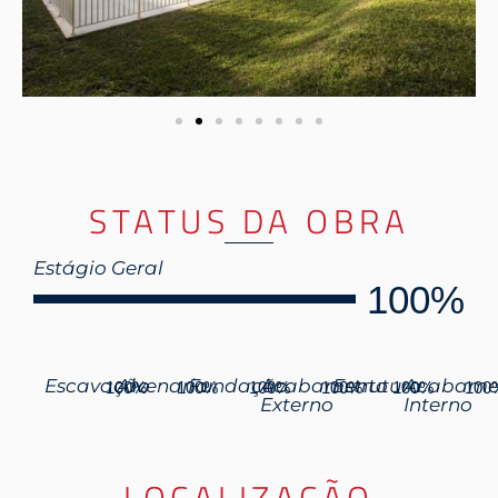
STATUS DA OBRA
Estágio Geral
100%
Escavação
Alvenaria
Fundação
Acabamento
Estrutura
Acabame
100%
100%
100%
100%
100%
100
Externo
Interno
LOCALIZAÇÃO