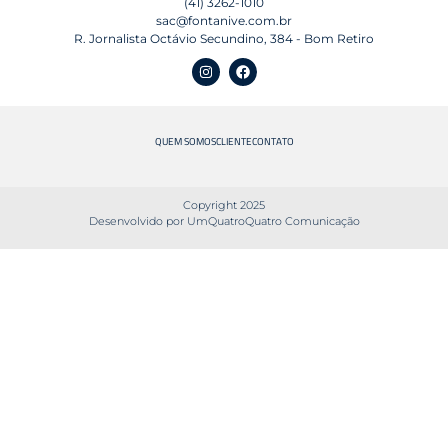
(41) 3262-1010
sac@fontanive.com.br
R. Jornalista Octávio Secundino, 384 - Bom Retiro
QUEM SOMOS
CLIENTE
CONTATO
Copyright 2025
Desenvolvido por UmQuatroQuatro Comunicação