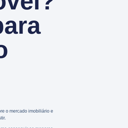
óvel?
para
o
e o mercado imobiliário e
ir.