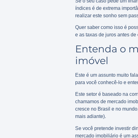
Se o seu caso pede um finan
índices é de extrema import
realizar este sonho sem pass
Quer saber como isso é poss
e as taxas de juros antes de
Entenda o m
imóvel
Este é um assunto muito fal
para você conhecê-lo e ent
Este setor é baseado na com
chamamos de mercado imobil
cresce no Brasil e no mundo
mais adiante).
Se você pretende investir di
mercado imobiliário é um ass