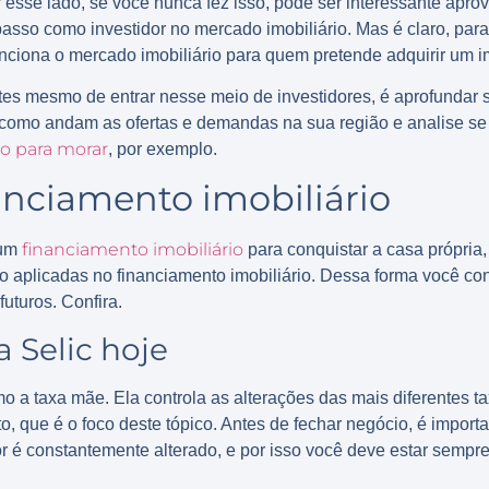
esse lado, se você nunca fez isso, pode ser interessante aprov
passo como investidor no mercado imobiliário. Mas é claro, para
nciona o mercado imobiliário para quem pretende adquirir um i
tes mesmo de entrar nesse meio de investidores, é aprofundar
 como andam as ofertas e demandas na sua região e analise se
to para morar
, por exemplo.
anciamento imobiliário
financiamento imobiliário
 um
para conquistar a casa própria
o aplicadas no financiamento imobiliário. Dessa forma você co
futuros. Confira.
a Selic hoje
o a taxa mãe. Ela controla as alterações das mais diferentes ta
, que é o foco deste tópico. Antes de fechar negócio, é impor
lor é constantemente alterado, e por isso você deve estar sempr